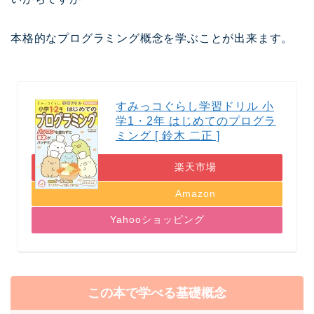
本格的なプログラミング概念を学ぶことが出来ます。
すみっコぐらし学習ドリル 小
学1・2年 はじめてのプログラ
ミング [ 鈴木 二正 ]
楽天市場
Amazon
Yahooショッピング
この本で学べる基礎概念