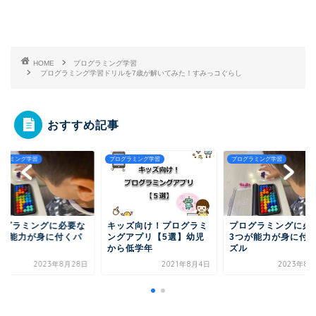
HOME
プログラミング学習
プログラミング学習ドリルを7歳が解いてみた！すみっコぐらし
おすすめ記事
グラミング学習
プログラミング学習
プログラミング学習
ログラミングに必要な
キッズ向け！プログラミ
プログラミングに必
つが能力が身に付くパ
ングアプリ【5選】幼児
3つが能力が身に付
ル
から低学年
ズル
2023年8月28日
2021年8月4日
2023年8月