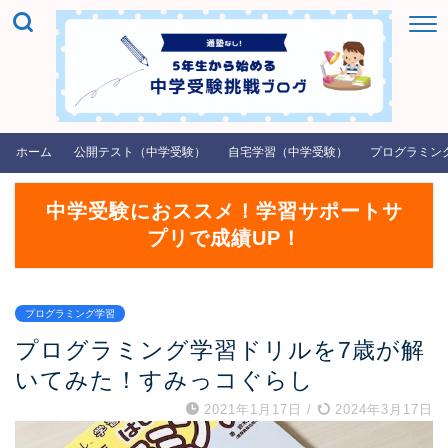
ホーム
公開テスト（中学受験）
自宅学習（中学受験）
プログラミン
中学受験におススメ！学習サポートサ
プリで成績UP！
プログラミング学習
プログラミング学習ドリルを7歳が解
いてみた！すみっコぐらし
2021年1月17日
/
2024年3月17日