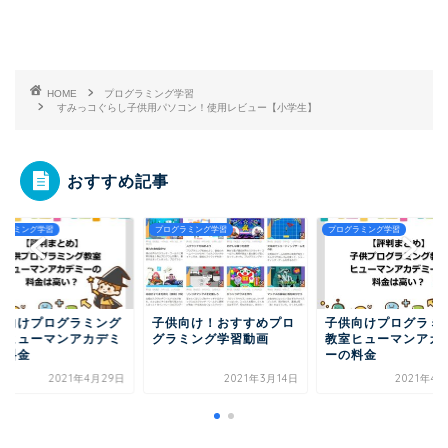
HOME
プログラミング学習
すみっコぐらし子供用パソコン！使用レビュー【小学生】
おすすめ記事
グラミング学習
プログラミング学習
プログラミング学習
供向けプログラミング
子供向け！おすすめプロ
子供向けプログラミ
室ヒューマンアカデミ
グラミング学習動画
教室ヒューマンアカ
の料金
ーの料金
2021年4月29日
2021年3月14日
2021年4