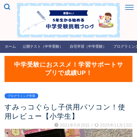
ホーム
公開テスト（中学受験）
自宅学習（中学受験）
プログラミン
中学受験におススメ！学習サポートサ
プリで成績UP！
プログラミング学習
すみっコぐらし子供用パソコン！使
用レビュー【小学生】
2021年5月20日
/
2025年11月13日