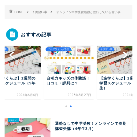
HOME
子供習い事
オンライン中学受験勉強と並行している習い事
おすすめ記事
習い事
プログラミング学習
子供習い事
進学くらぶ】1週間の
自考力キッズの体験談！
【進学くらぶ】1週
習スケジュール（5年
口コミ・評判は？
学習スケジュール（
）
生）
2024年6月6日
2023年8月27日
2024年6
通塾なしで中学受験！オンラインで春期
講習受講（4年生3月）