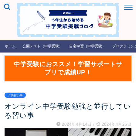
ホーム
公開テスト（中学受験）
自宅学習（中学受験）
プログラミン
中学受験におススメ！学習サポートサ
プリで成績UP！
子供習い事
オンライン中学受験勉強と並行してい
る習い事
2024年4月14日
/
2024年4月25日