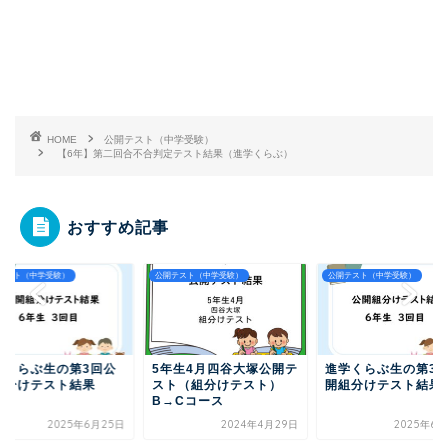
HOME
公開テスト（中学受験）
【6年】第二回合不合判定テスト結果（進学くらぶ）
おすすめ記事
テスト（中学受験）
公開テスト（中学受験）
公開テスト（中学受験）
学くらぶ生の第3回公
5年生4月四谷大塚公開テ
進学くらぶ生の第3
組分けテスト結果
スト（組分けテスト）
開組分けテスト結果
B→Cコース
2025年6月25日
2024年4月29日
2025年6月