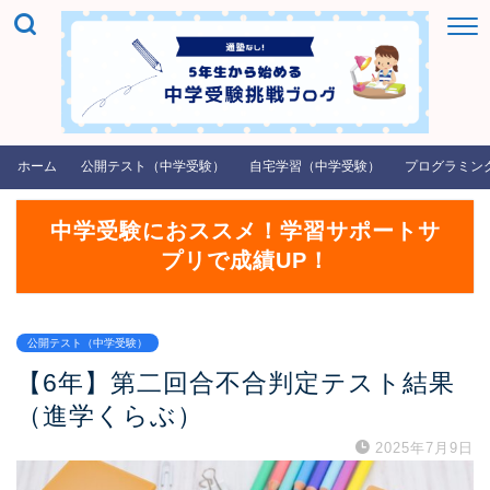
ホーム
公開テスト（中学受験）
自宅学習（中学受験）
プログラミン
中学受験におススメ！学習サポートサ
プリで成績UP！
公開テスト（中学受験）
【6年】第二回合不合判定テスト結果
（進学くらぶ）
2025年7月9日