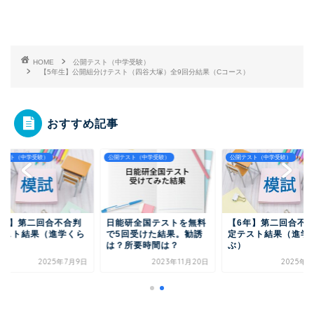
HOME
公開テスト（中学受験）
【5年生】公開組分けテスト（四谷大塚）全9回分結果（Cコース）
おすすめ記事
テスト（中学受験）
公開テスト（中学受験）
公開テスト（中学受験）
6年】第二回合不合判
日能研全国テストを無料
【6年】第二回合不
テスト結果（進学くら
で5回受けた結果。勧誘
定テスト結果（進学
）
は？所要時間は？
ぶ）
2025年7月9日
2023年11月20日
2025年7