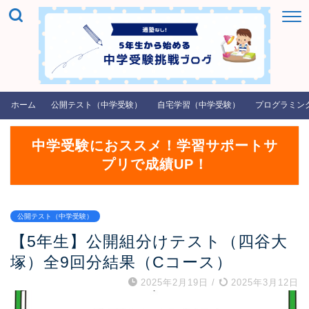
ホーム
公開テスト（中学受験）
自宅学習（中学受験）
プログラミン
中学受験におススメ！学習サポートサ
プリで成績UP！
公開テスト（中学受験）
【5年生】公開組分けテスト（四谷大
塚）全9回分結果（Cコース）
2025年2月19日
/
2025年3月12日