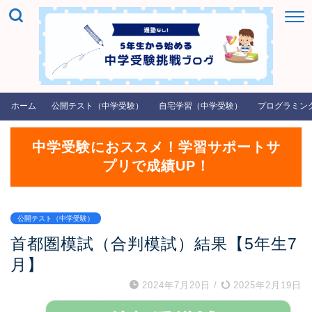
ホーム
公開テスト（中学受験）
自宅学習（中学受験）
プログラミン
中学受験におススメ！学習サポートサ
プリで成績UP！
公開テスト（中学受験）
首都圏模試（合判模試）結果【5年生7
月】
2024年7月20日
/
2025年2月19日