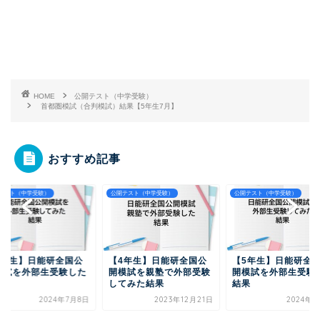
HOME
公開テスト（中学受験）
首都圏模試（合判模試）結果【5年生7月】
おすすめ記事
テスト（中学受験）
公開テスト（中学受験）
公開テスト（中学受験）
5年生】日能研全国公
【4年生】日能研全国公
【5年生】日能研全
模試を外部生受験した
開模試を親塾で外部受験
開模試を外部生受験
果
してみた結果
結果
2024年7月8日
2023年12月21日
2024年7