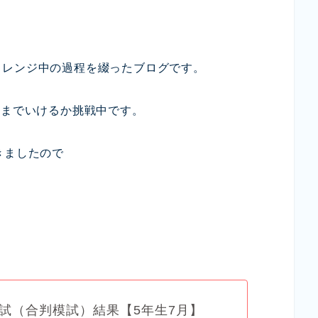
ャレンジ中の過程を綴ったブログです。
こまでいけるか挑戦中です。
きましたので
。
試（合判模試）結果【5年生7月】