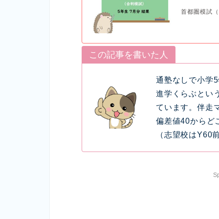
首都圏模試（
この記事を書いた人
通塾なしで小学
進学くらぶとい
ています。伴走
偏差値40から
（志望校はY60
S