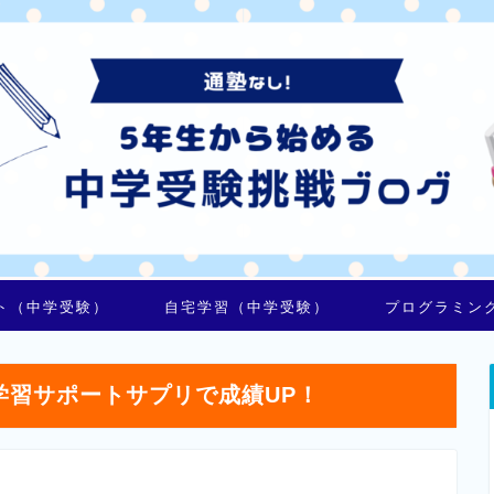
ト（中学受験）
自宅学習（中学受験）
プログラミン
学習サポートサプリで成績UP！