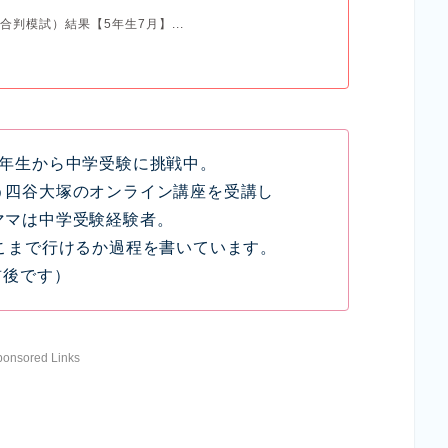
合判模試）結果【5年生7月】...
5年生から中学受験に挑戦中。
う四谷大塚のオンライン講座を受講し
ママは中学受験経験者。
どこまで行けるか過程を書いています。
前後です）
ponsored Links