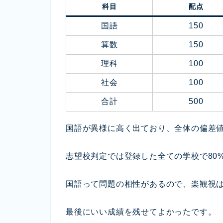
科目
配点
国語
150
算数
150
理科
100
社会
100
合計
500
国語が異様に高く出ており、全体の偏差
志望校判定では登録した全ての学校で80
国語って問題の相性があるので、楽観視
最後にいい成績を残せてよかったです。